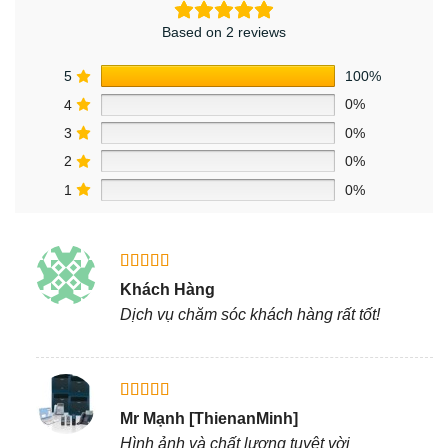
Based on 2 reviews
5
100%
4
0%
3
0%
2
0%
1
0%
Được xếp
Khách Hàng
hạng
5
5
Dịch vụ chăm sóc khách hàng rất tốt!
sao
Được xếp
Mr Mạnh [ThienanMinh]
hạng
5
5
Hình ảnh và chất lượng tuyệt vời
sao