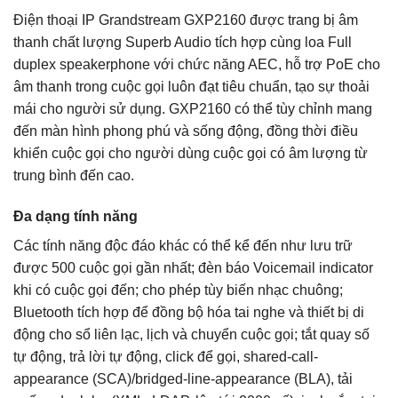
Điện thoại IP Grandstream GXP2160 được trang bị âm
thanh chất lượng Superb Audio tích hợp cùng loa Full
duplex speakerphone với chức năng AEC, hỗ trợ PoE cho
âm thanh trong cuộc gọi luôn đạt tiêu chuẩn, tạo sự thoải
mái cho người sử dụng. GXP2160 có thể tùy chỉnh mang
đến màn hình phong phú và sống động, đồng thời điều
khiển cuộc gọi cho người dùng cuộc gọi có âm lượng từ
trung bình đến cao.
Đa dạng tính năng
Các tính năng độc đáo khác có thể kể đến như lưu trữ
được 500 cuộc gọi gần nhất; đèn báo Voicemail indicator
khi có cuộc gọi đến; cho phép tùy biến nhạc chuông;
Bluetooth tích hợp để đồng bộ hóa tai nghe và thiết bị di
động cho sổ liên lạc, lịch và chuyển cuộc gọi; tắt quay số
tự động, trả lời tự động, click để gọi, shared-call-
appearance (SCA)/bridged-line-appearance (BLA), tải