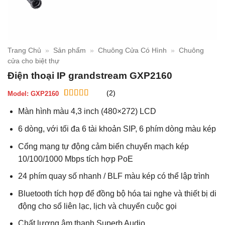
Trang Chủ
»
Sản phẩm
»
Chuông Cửa Có Hình
»
Chuông
cửa cho biệt thự
Điện thoại IP grandstream GXP2160
(2)
Model:
GXP2160
5
2
trên 5 dựa
Màn hình màu 4,3 inch (480×272) LCD
trên
đánh
giá
6 dòng, với tối đa 6 tài khoản SIP, 6 phím dòng màu kép
Cổng mạng tự động cảm biến chuyển mạch kép
10/100/1000 Mbps tích hợp PoE
24 phím quay số nhanh / BLF màu kép có thể lập trình
Bluetooth tích hợp để đồng bộ hóa tai nghe và thiết bị di
động cho sổ liên lạc, lịch và chuyển cuộc gọi
Chất lượng âm thanh Superb Audio