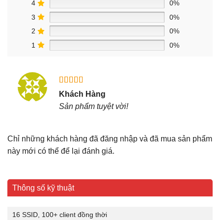
4
0%
3
0%
2
0%
1
0%
Được xếp
Khách Hàng
hạng
5
5
Sản phẩm tuyệt vời!
sao
Chỉ những khách hàng đã đăng nhập và đã mua sản phẩm
này mới có thể để lại đánh giá.
Thông số kỹ thuật
16 SSID, 100+ client đồng thời