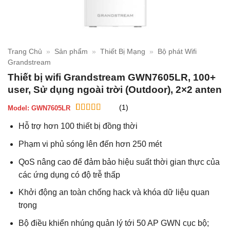
Trang Chủ
»
Sản phẩm
»
Thiết Bị Mạng
»
Bộ phát Wifi
Grandstream
Thiết bị wifi Grandstream GWN7605LR, 100+
user, Sử dụng ngoài trời (Outdoor), 2×2 anten
(1)
Model:
GWN7605LR
5
1
trên 5 dựa
Hỗ trợ hơn 100 thiết bị đồng thời
trên
đánh
giá
Phạm vi phủ sóng lên đến hơn 250 mét
QoS nâng cao để đảm bảo hiệu suất thời gian thực của
các ứng dụng có độ trễ thấp
Khởi động an toàn chống hack và khóa dữ liệu quan
trọng
Bộ điều khiển nhúng quản lý tới 50 AP GWN cục bộ;