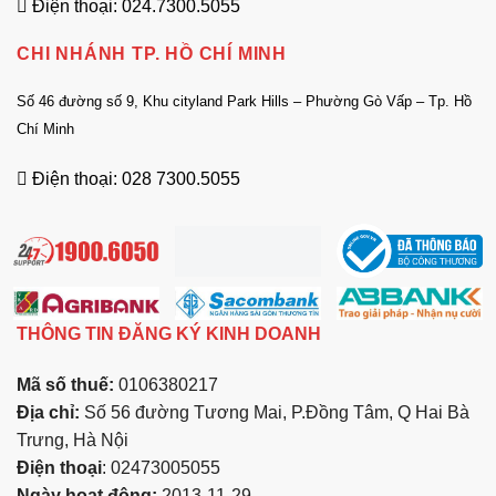
Điện thoại: 024.7300.5055
CHI NHÁNH TP. HỒ CHÍ MINH
Số 46 đường số 9, Khu cityland Park Hills – Phường Gò Vấp – Tp. Hồ
Chí Minh
Điện thoại: 028 7300.5055
THÔNG TIN ĐĂNG KÝ KINH DOANH
Mã số thuế:
0106380217
Địa chỉ:
Số 56 đường Tương Mai, P.Đồng Tâm, Q Hai Bà
Trưng, Hà Nội
Điện thoại
: 02473005055
Ngày hoạt động:
2013-11-29